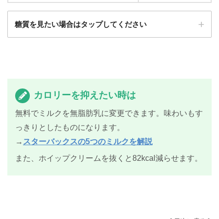
糖質を見たい場合はタップしてください
カロリーを抑えたい時は
ミルクの種類
糖質
無料でミルクを無脂肪乳に変更できます。味わいもす
ミルク（標準）
47.7
g
っきりとしたものになります。
→
スターバックスの5つのミルクを解説
低脂肪乳
48.0
g
また、ホイップクリームを抜くと82kcal減らせます。
無脂肪乳
48.3
g
豆乳（ソイ）
45.2
g
アーモンドミルク
43.3
g