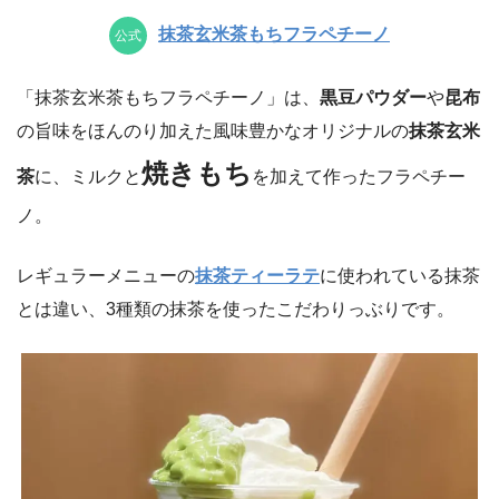
抹茶玄米茶もちフラペチーノ
公式
「抹茶玄米茶もちフラペチーノ」は、
黒豆パウダー
や
昆布
の旨味をほんのり加えた風味豊かなオリジナルの
抹茶玄米
焼きもち
茶
に、ミルクと
を加えて作ったフラペチー
ノ。
レギュラーメニューの
抹茶ティーラテ
に使われている抹茶
とは違い、3種類の抹茶を使ったこだわりっぶりです。