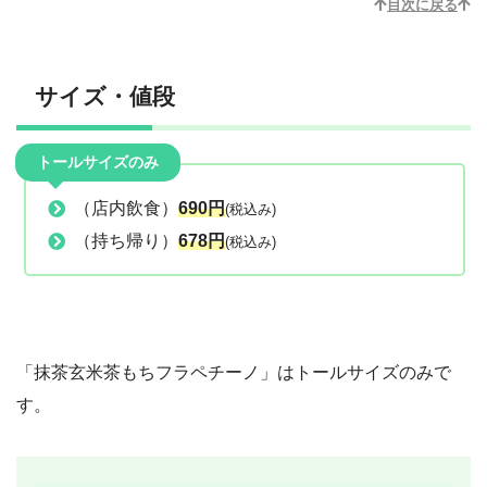
目次に戻る
オーツミルク
48.9
g
ブレベミルク
47.6
g
サイズ・値段
トールサイズのみ
（店内飲食）
690
円
(税込み)
（持ち帰り）
678
円
(税込み)
「抹茶玄米茶もちフラペチーノ」はトールサイズのみで
す。