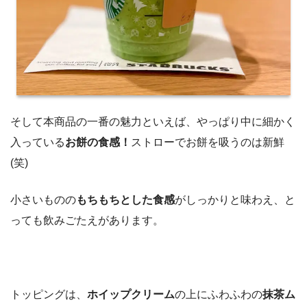
そして本商品の一番の魅力といえば、やっぱり中に細かく
入っている
お餅の食感！
ストローでお餅を吸うのは新鮮
(笑)
小さいものの
もちもちとした食感
がしっかりと味わえ、と
っても飲みごたえがあります。
トッピングは、
ホイップクリーム
の上にふわふわの
抹茶ム