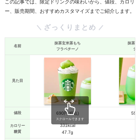
この記事では、限定ドリンクの味わいから、値段、カロリ
ー、販売期間、おすすめカスタマイズまでご紹介します。
ざっくりまとめ
抹茶玄米茶もち
抹茶玄
名前
フラペチーノ
テ
見た目
値段
690円
59
(税込)
スクロールできます
331kcal
34
カロリー
糖質
47.7g
3