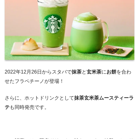
2022年12月26日からスタバで
抹茶
と
玄米茶
に
お餅
を合わ
せたフラペチーノが登場！
さらに、ホットドリンクとして
抹茶玄米茶ムースティーラ
テ
も同時発売です。