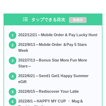
タップできる目次
非表示
2022/12/21～Mobile Order & Pay Lucky Hunt
2022/9/13～Mobile Order ＆Pay 5 Stars
Week
2022/7/13～Bonus Star More Fun More
Stars～
2022/6/21～Send1 Get1 Happy Summer
eGift
2022/6/15～Rediscover Your Latte
2022/6/1～HAPPY MY CUP ・ Mug＆