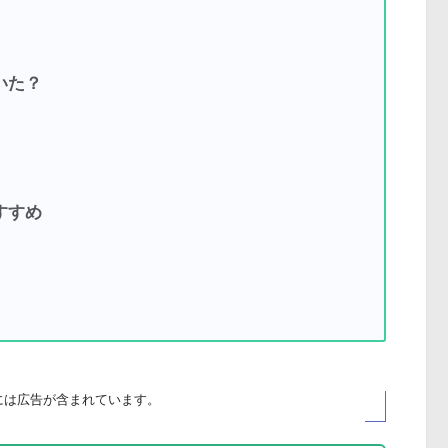
いた？
すすめ
には広告が
含まれています
。