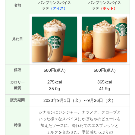
パンプキンスパイス
パンプキンスパイス
名前
ラテ
（アイス）
ラテ
（ホット）
見た目
値段
580円
580円
(税込)
(税込)
275kcal
365kcal
カロリー
糖質
35.0g
41.9g
販売期間
2023年9月1日（金）～9月26日（火）
シナモンにジンジャー、ナツメグ、クローブと
いった様々なスパイスにかぼちゃのピューレを
特徴
加えたソースに、淹れたてのエスプレッソと
ミルクを合わせた、季節感たっぷりの