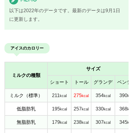
以下は2022年のデータです。最新のデータは9月1日
に更新します。
アイスのカロリー
サイズ
ミルクの種類
ショート
トール
グランデ
ベンテ
ミルク（標準）
211
275
354
390
kcal
kcal
kcal
kca
低脂肪乳
195
257
330
368
kcal
kcal
kcal
kca
無脂肪乳
179
238
307
345
kcal
kcal
kcal
kca