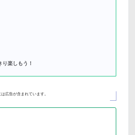
きり楽しもう！
には広告が
含まれています
。