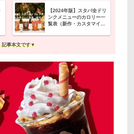
全
【2024年版】スタバ全ドリ
ェ
ンクメニューのカロリー一
も
覧表（新作・カスタマイズ
も）
、記事本文です▼