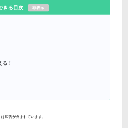
できる目次
非表示
える！
には広告が
含まれています
。