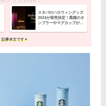
作グッズ2024
リ
スタバのハロウィングッズ
2024が発売決定！黒猫のタ
ンブラーやマグカップがか
わいい
、記事本文です▼